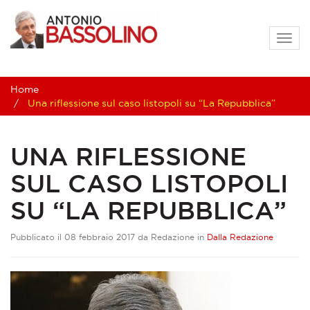
Togg
navig
Home
Una riflessione sul caso listopoli su “La Repubblica”
UNA RIFLESSIONE
SUL CASO LISTOPOLI
SU “LA REPUBBLICA”
Pubblicato il 08 febbraio 2017 da Redazione in
Dalla Redazione