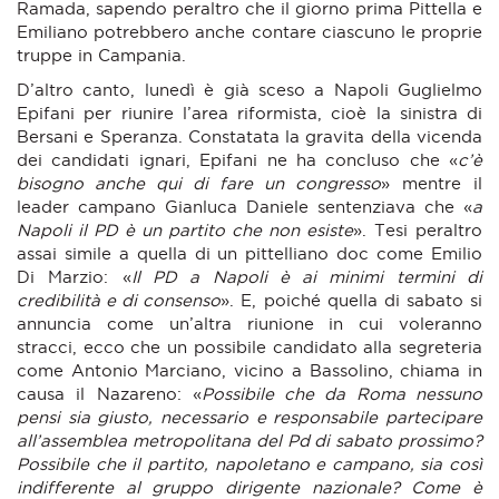
Ramada, sapendo peraltro che il giorno prima Pittella e
Emiliano potrebbero anche contare ciascuno le proprie
truppe in Campania.
D’altro canto, lunedì è già sceso a Napoli Guglielmo
Epifani per riunire l’area riformista, cioè la sinistra di
Bersani e Speranza. Constatata la gravita della vicenda
dei candidati ignari, Epifani ne ha concluso che «
c’è
bisogno anche qui di fare un congresso
» mentre il
leader campano Gianluca Daniele sentenziava che «
a
Napoli il PD è un partito che non esiste
». Tesi peraltro
assai simile a quella di un pittelliano doc come Emilio
Di Marzio: «
Il PD a Napoli è ai minimi termini di
credibilità e di consenso
». E, poiché quella di sabato si
annuncia come un’altra riunione in cui voleranno
stracci, ecco che un possibile candidato alla segreteria
come Antonio Marciano, vicino a Bassolino, chiama in
causa il Nazareno: «
Possibile che da Roma nessuno
pensi sia giusto, necessario e responsabile partecipare
all’assemblea metropolitana del Pd di sabato prossimo?
Possibile che il partito, napoletano e campano, sia così
indifferente al gruppo dirigente nazionale? Come è