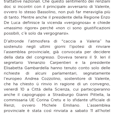
trattative nazionali. Che questo sentimento dei renziani
doc si incontri con il principale avversario di Valente,
ovvero lo stesso Bassolino, non può far meraviglia più
di tanto. Mentre anche il presidente della Regione Enzo
De Luca definisce la vicenda «vergognosa» e chiede
«massimo rigore» perché «non ci sono giustificazioni
possibili, c’è solo da vergognarsi».
D’altronde l’atmosfera di “caccia a Valeria” ha
sostenuto negli ultimi giorni l’ipotesi di rinviare
l’assemblea provinciale, già convocata per decidere
della data del congresso. Doveva tenersi il 9. Ieri il
segretario Venanzio Carpentieri e la presidente
Elisabetta Gambardella hanno tenuto conto solo delle
richieste di alcuni parlamentari, segnatamente
l’europeo Andrea Cozzolino, sostenitore di Valente,
che ha chiesto ü rinvio in ragione di un convegno,
venerdì 10 a Città della Scienza, cui parteciperanno
anche il capogruppo a Strasburgo Gianni Pittella, la
commissaria UE Corina Cretu e lo sfidante ufficiale di
Renzi, ovvero Michele Emiliano. L’assemblea
provinciale è stata così rinviata a sabato 11 all’hotel