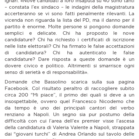
ignari. «Nove candidati a loro insaputa su 40 sono tanti
– constata l’ex sindaco – le indagini della magistratura
accerteranno se vi sono fatti penalmente rilevanti. La
vicenda non riguarda la lista del PD, ma il danno per il
partito è enorme. Molte persone si pongono domande
semplici e delicate. Chi ha proposto le nove
candidature? Chi ha richiesto i certificati di iscrizione
nelle liste elettorali? Chi ha firmato le false accettazioni
di candidatura? Chi ha autenticato le false
candidature? Dare risposta a queste domande è un
dovere civico e politico. Altrimenti si smarrisce ogni
senso di serietà e di responsabilità».
Domande che Bassolino scarica sulla sua pagina
Facebook. Col risultato peraltro di raccogliere subito
circa 200 “Mi piace”, il primo dei quali si deve a un
insospettabile, ovvero quel Francesco Nicodemo che
da tempo è uno dei principali cantori del verbo
renziano a Napoli. Un segno sia pur postumo della
difficoltà con cui l’area dell’ex premier visse l’ascesa
della candidatura di Valeria Valente a Napoli, strappata
dai “giovani turchi” di Andrea Orlando sul tavolo delle