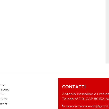
me
CONTATTI
 sono
Antonio Bassolino è Preside
dia
Toledo n°210, CAP 80132, Na
iviti
tatti
associazionesudd@gmail