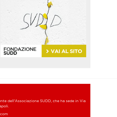
nte dell'Associazione SUDD, che ha sede in Via
poli.
.com