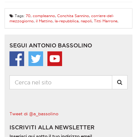
Tags:
70
,
compleanno
,
Conchita Sannino
,
corriere-del-
mezzogiorno
,
il Mattino
,
la-repubblica
,
napoli
,
Titti Marrone
,
SEGUI ANTONIO BASSOLINO
Tweet di @a_bassolino
ISCRIVITI ALLA NEWSLETTER
Inserisci qui sotto il tuo indirizzo email